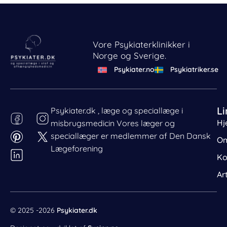
Vore Psykiaterklinikker i
Norge og Sverige.
Psykiater.no
Psykiatriker.se
Li
Psykiater.dk , læge og speciallæge i
Hj
misbrugsmedicin Vores læger og
Behandl dit samtykke
speciallæger er medlemmer af Den Dansk
For at give den bedst mulige oplevelse bruger vi cookies
Om
til at gemme eller tilgå enhedsdata. Nægtelse af
Lægeforening
Ko
samtykke kan begrænse visse funktioner.
Nødvendig
Ar
Præferencer
Statistik
© 2025 -2026
Psykiater.dk
Markedsføring