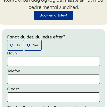
bedre mental sundhed.
Book en aftale
Fandt du det, du ledte efter?
Ja
Nei
Navn
Telefon
E-post