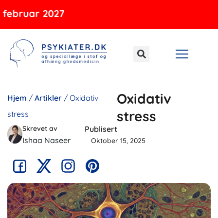
Gå
ruar 2027
til
indholdet
Oxidativ
Hjem
/
Artikler
/
Oxidativ
stress
stress
Skrevet av
Publisert
Ishaa Naseer
Oktober 15, 2025