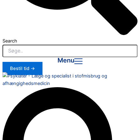
Search
Menu
Bestil tid →