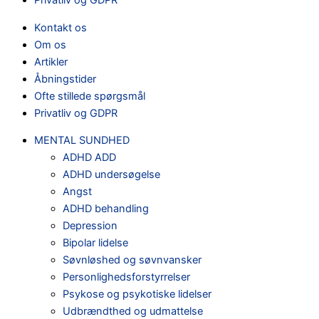
Privatliv og GDPR
Kontakt os
Om os
Artikler
Åbningstider
Ofte stillede spørgsmål
Privatliv og GDPR
MENTAL SUNDHED
ADHD ADD
ADHD undersøgelse
Angst
ADHD behandling
Depression
Bipolar lidelse
Søvnløshed og søvnvansker
Personlighedsforstyrrelser
Psykose og psykotiske lidelser
Udbrændthed og udmattelse