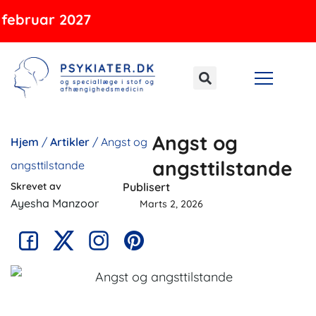
Gå
ruar 2027
til
indholdet
Angst og
Hjem
/
Artikler
/
Angst og
angsttilstande
angsttilstande
Skrevet av
Publisert
Ayesha Manzoor
Marts 2, 2026