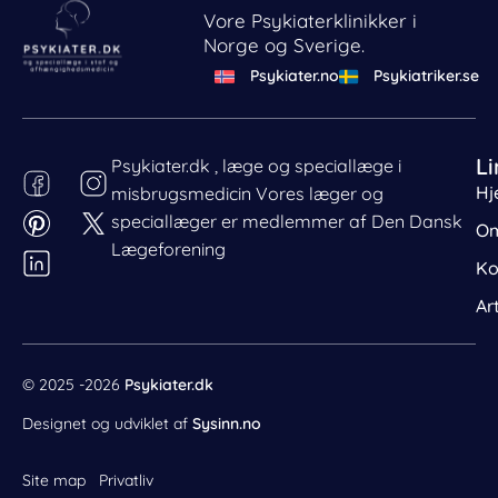
Vore Psykiaterklinikker i
Norge og Sverige.
Psykiater.no
Psykiatriker.se
Li
Psykiater.dk , læge og speciallæge i
Hj
misbrugsmedicin Vores læger og
Behandl dit samtykke
speciallæger er medlemmer af Den Dansk
For at give den bedst mulige oplevelse bruger vi cookies
Om
til at gemme eller tilgå enhedsdata. Nægtelse af
Lægeforening
Ko
samtykke kan begrænse visse funktioner.
Nødvendig
Ar
Præferencer
Statistik
© 2025 -2026
Psykiater.dk
Markedsføring
Designet og udviklet af
Sysinn.no
Site map
Privatliv