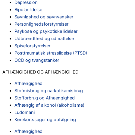
Depression
Bipolar lidelse
Søvnløshed og søvnvansker
Personlighedsforstyrrelser
Psykose og psykotiske lidelser
Udbrændthed og udmattelse
Spiseforstyrrelser
Posttraumatisk stresslidelse (PTSD)
OCD og tvangstanker
AFHÆNGIGHED OG AFHÆNGIGHED
Afhængighed
Stofmisbrug og narkotikamisbrug
Stofforbrug og Afhaengighed
Afhængig af alkohol (alkoholisme)
Ludomani
Kørekortssager og opfølgning
Afhængighed