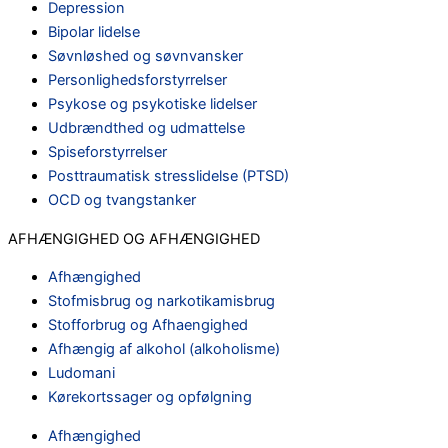
Depression
Bipolar lidelse
Søvnløshed og søvnvansker
Personlighedsforstyrrelser
Psykose og psykotiske lidelser
Udbrændthed og udmattelse
Spiseforstyrrelser
Posttraumatisk stresslidelse (PTSD)
OCD og tvangstanker
AFHÆNGIGHED OG AFHÆNGIGHED
Afhængighed
Stofmisbrug og narkotikamisbrug
Stofforbrug og Afhaengighed
Afhængig af alkohol (alkoholisme)
Ludomani
Kørekortssager og opfølgning
Afhængighed