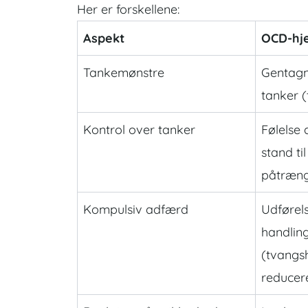
Her er forskellene:
Aspekt
OCD-hj
Tankemønstre
Gentagn
tanker (
Kontrol over tanker
Følelse 
stand ti
påtræng
Kompulsiv adfærd
Udførels
handlin
(tvangsh
reduce