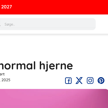
rch
Search
 normal hjerne
ert
0, 2025