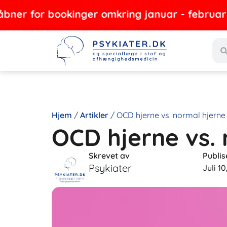
Gå
 bookinger omkring januar - februar 2027
til
Sea
indholdet
Hjem
/
Artikler
/
OCD hjerne vs. normal hjerne
OCD hjerne vs.
Skrevet av
Publis
Psykiater
Juli 1