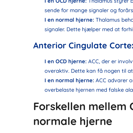
I en OCD hjerne:
Thalamus styrer b
sende for mange signaler og forå
I en normal hjerne:
Thalamus behan
signaler. Dette hjælper med at for
Anterior Cingulate Corte
I en OCD hjerne:
ACC, der er involve
overaktiv. Dette kan få nogen til at 
I en normal hjerne:
ACC advarer o
overbelaste hjernen med falske ala
Forskellen mellem
normale hjerne