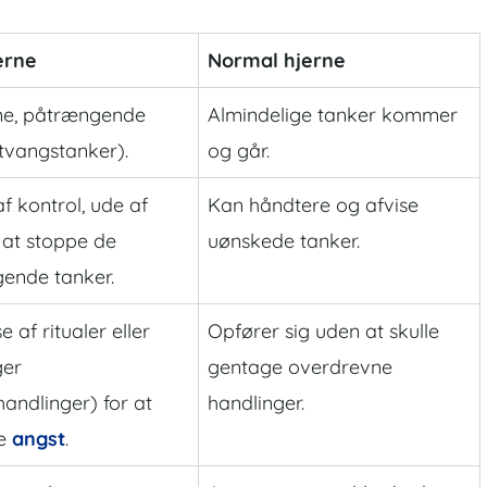
erne
Normal hjerne
e, påtrængende
Almindelige tanker kommer
tvangstanker).
og går.
af kontrol, ude af
Kan håndtere og afvise
l at stoppe de
uønskede tanker.
ende tanker.
e af ritualer eller
Opfører sig uden at skulle
ger
gentage overdrevne
andlinger) for at
handlinger.
re
angst
.