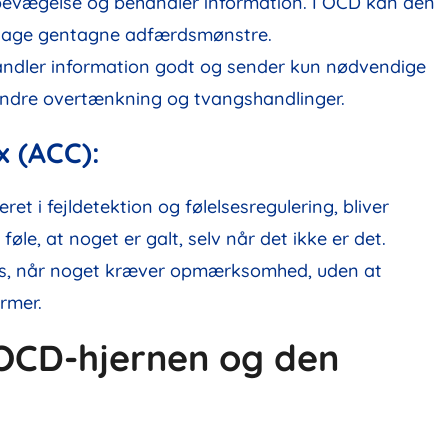
evægelse og behandler information. I OCD kan den
rsage gentagne adfærdsmønstre.
dler information godt og sender kun nødvendige
hindre overtænkning og tvangshandlinger.
x (ACC):
ret i fejldetektion og følelsesregulering, bliver
føle, at noget er galt, selv når det ikke er det.
s, når noget kræver opmærksomhed, uden at
rmer.
 OCD-hjernen og den