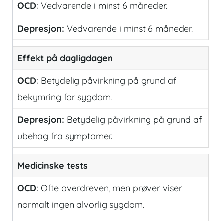
Vedvarende i minst 6 måneder.
Vedvarende i minst 6 måneder.
Effekt på dagligdagen
Behandl dit samtykke
Betydelig påvirkning på grund af
For at give den bedst mulige oplevelse bruger vi cookies
bekymring for sygdom.
til at gemme eller tilgå enhedsdata. Nægtelse af
samtykke kan begrænse visse funktioner.
Nødvendig
Betydelig påvirkning på grund af
Præferencer
ubehag fra symptomer.
Statistik
Markedsføring
Medicinske tests
Ofte overdreven, men prøver viser
normalt ingen alvorlig sygdom.