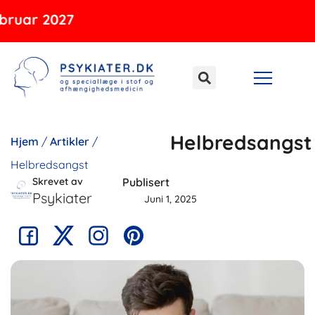
Gå
 2027
til
indholdet
Helbredsangst
Hjem
/
Artikler
/
Helbredsangst
Skrevet av
Publisert
Psykiater
Juni 1, 2025