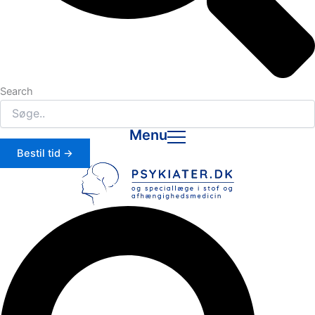
Search
Menu
Bestil tid →