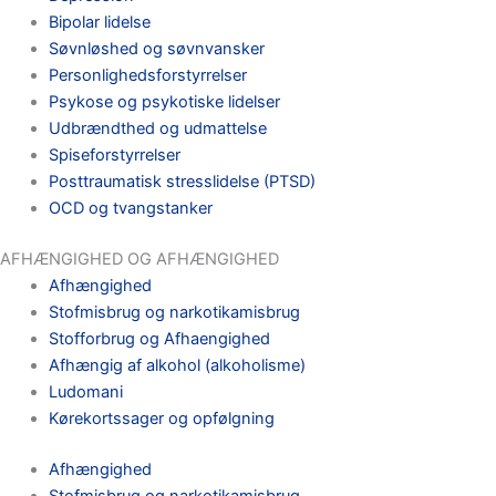
Bipolar lidelse
Søvnløshed og søvnvansker
Personlighedsforstyrrelser
Psykose og psykotiske lidelser
Udbrændthed og udmattelse
Spiseforstyrrelser
Posttraumatisk stresslidelse (PTSD)
OCD og tvangstanker
AFHÆNGIGHED OG AFHÆNGIGHED
Afhængighed
Stofmisbrug og narkotikamisbrug
Stofforbrug og Afhaengighed
Afhængig af alkohol (alkoholisme)
Ludomani
Kørekortssager og opfølgning
Afhængighed
Stofmisbrug og narkotikamisbrug