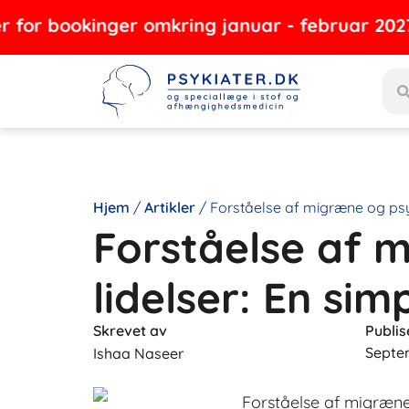
Gå
kinger omkring januar - februar 2027
til
Sea
indholdet
Hjem
/
Artikler
/
Forståelse af migræne og psyk
Forståelse af 
lidelser: En sim
Skrevet av
Publis
Septe
Ishaa Naseer