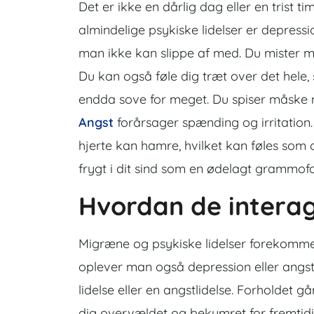
Det er ikke en dårlig dag eller en trist t
almindelige psykiske lidelser er depress
man ikke kan slippe af med. Du mister mås
Du kan også føle dig træt over det hele, 
endda sove for meget. Du spiser måske m
Angst
forårsager spænding og irritation.
hjerte kan hamre, hvilket kan føles som
frygt i dit sind som en ødelagt grammof
Hvordan de intera
Migræne og psykiske lidelser forekomm
oplever man også depression eller angst
lidelse eller en angstlidelse. Forholdet g
dig overvældet og bekymret for fremtidige