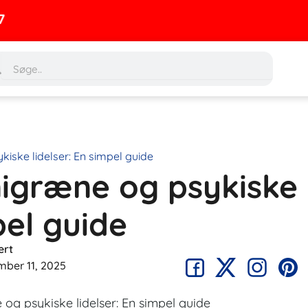
rch
Search
iske lidelser: En simpel guide
migræne og psykiske
pel guide
ert
mber 11, 2025