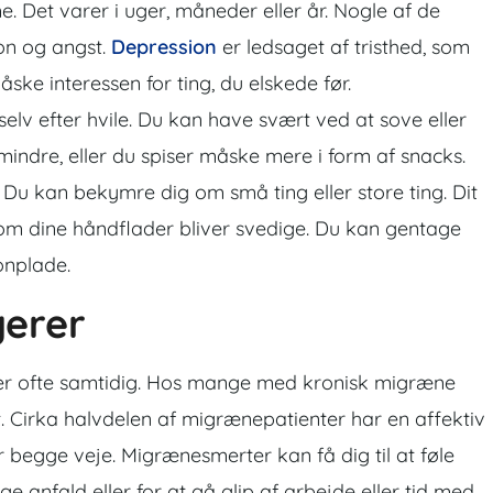
ime. Det varer i uger, måneder eller år. Nogle af de
ion og angst.
Depression
er ledsaget af tristhed, som
ke interessen for ting, du elskede før.
selv efter hvile. Du kan have svært ved at sove eller
indre, eller du spiser måske mere i form af snacks.
 Du kan bekymre dig om små ting eller store ting. Dit
 om dine håndflader bliver svedige. Du kan gentage
onplade.
gerer
er ofte samtidig. Hos mange med kronisk migræne
. Cirka halvdelen af migrænepatienter har en affektiv
år begge veje. Migrænesmerter kan få dig til at føle
 anfald eller for at gå glip af arbejde eller tid med