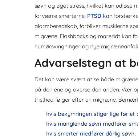
søvn og øget stress, hvilket kan udløse 
forværre smerterne.
PTSD
kan forstærke
alarmberedskab, forbliver musklerne spæ
migræne. Flashbacks og mareridt kan for
humørsvingninger og nye migræneanfal
Advarselstegn at 
Det kan være svært at se både migræne 
på den ene og overse den anden. Vær 
tristhed følger efter en migræne. Bemær
hvis bekymringen stiger lige før et 
hvis manglende søvn medfører sme
hvis smerter medfører dårlig søvn.