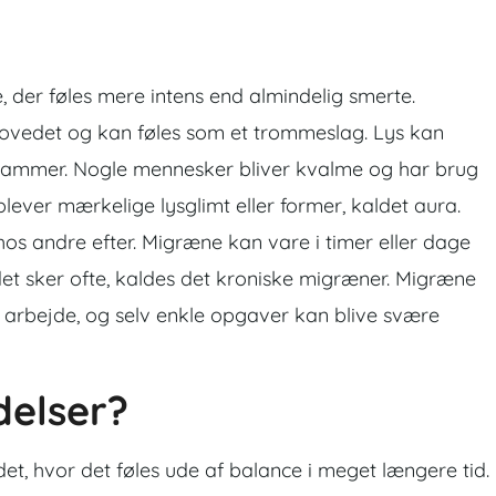
 der føles mere intens end almindelig smerte.
 hovedet og kan føles som et trommeslag. Lys kan
n hammer. Nogle mennesker bliver kvalme og har brug
 oplever mærkelige lysglimt eller former, kaldet aura.
s andre efter. Migræne kan vare i timer eller dage
det sker ofte, kaldes det kroniske migræner. Migræne
ler arbejde, og selv enkle opgaver kan blive svære
delser?
indet, hvor det føles ude af balance i meget længere tid.