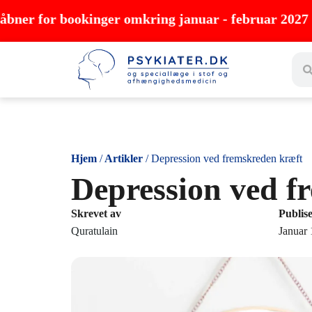
Gå
 bookinger omkring januar - februar 2027
til
Sear
indholdet
Hjem
/
Artikler
/
Depression ved fremskreden kræft
Depression ved f
Skrevet av
Publise
Quratulain
Januar 