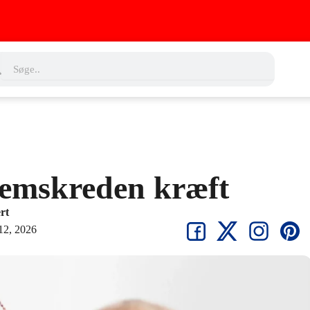
ch
Search
remskreden kræft
rt
12, 2026