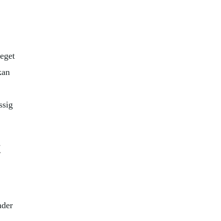
eget
kan
ssig
t
nder