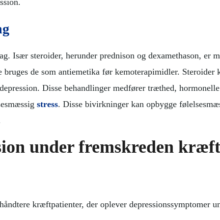
ssion.
ng
ag. Især steroider, herunder prednison og dexamethason, er m
e bruges de som antiemetika før kemoterapimidler. Steroider 
 og depression. Disse behandlinger medfører træthed, hormonelle
lsesmæssig
stress
. Disse bivirkninger kan opbygge følelsesmæ
.
sion under fremskreden kræf
t håndtere kræftpatienter, der oplever depressionssymptomer u