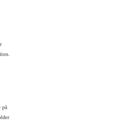
r
tion.
e på
older