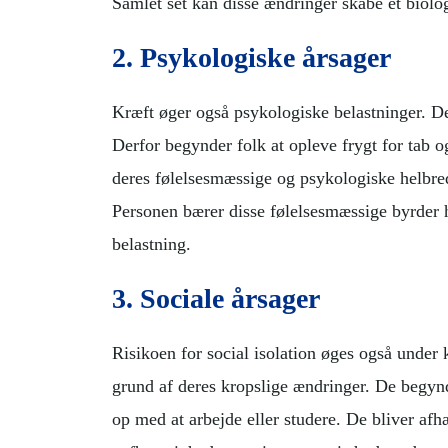
Samlet set kan disse ændringer skabe et biolo
2. Psykologiske årsager
Kræft øger også psykologiske belastninger. De
Derfor begynder folk at opleve frygt for tab og
deres følelsesmæssige og psykologiske helbred.
Personen bærer disse følelsesmæssige byrder 
belastning.
3. Sociale årsager
Risikoen for social isolation øges også under 
grund af deres kropslige ændringer. De begyn
op med at arbejde eller studere. De bliver afh