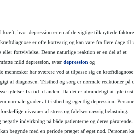
 kræft, hvor depression er en af de vigtige tilknyttede faktore
kræftdiagnose er ofte kortvarig og kan vare fra flere dage til 
eller fortvivlelse. Denne naturlige reaktion er en del af et
mfatte mild depression, svær
depression
og
le mennesker har sværere ved at tilpasse sig en kræftdiagnose
gigt af diagnosen. Tristhed og sorg er normale reaktioner på 
se følelser fra tid til anden. Da det er almindeligt at føle tris
lem normale grader af tristhed og egentlig depression. Person
 forskellige niveauer af stress og følelsesmæssig belastning.
g negativ indvirkning på både patienterne og deres pårørende
 kan begynde med en periode præget af øget nød. Personen k