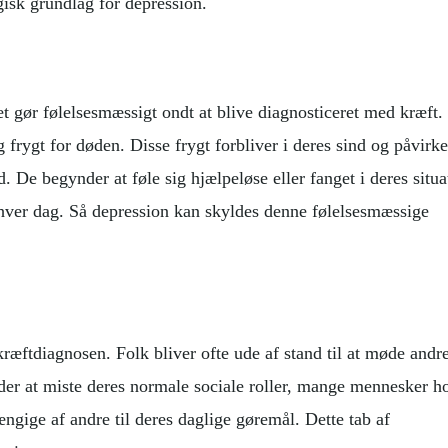
gisk grundlag for depression.
t gør følelsesmæssigt ondt at blive diagnosticeret med kræft.
 frygt for døden. Disse frygt forbliver i deres sind og påvirke
 De begynder at føle sig hjælpeløse eller fanget i deres situa
hver dag. Så depression kan skyldes denne følelsesmæssige
kræftdiagnosen. Folk bliver ofte ude af stand til at møde andr
der at miste deres normale sociale roller, mange mennesker h
ængige af andre til deres daglige gøremål. Dette tab af