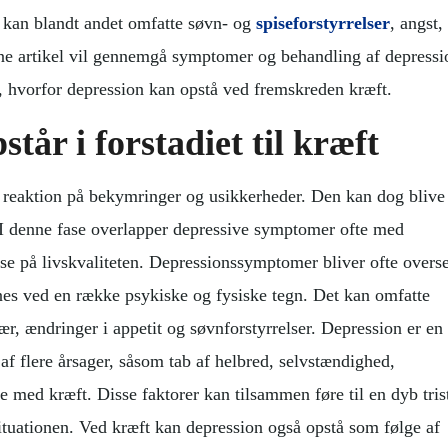
 kan blandt andet omfatte søvn- og
spiseforstyrrelser
, angst,
ne artikel vil gennemgå symptomer og behandling af depressi
, hvorfor depression kan opstå ved fremskreden kræft.
tår i forstadiet til kræft
lig reaktion på bekymringer og usikkerheder. Den kan dog blive
I denne fase overlapper depressive symptomer ofte med
e på livskvaliteten. Depressionssymptomer bliver ofte overse
nes ved en række psykiske og fysiske tegn. Det kan omfatte
r, ændringer i appetit og søvnforstyrrelser. Depression er en
 af flere årsager, såsom tab af helbred, selvstændighed,
se med kræft. Disse faktorer kan tilsammen føre til en dyb tris
situationen. Ved kræft kan depression også opstå som følge af