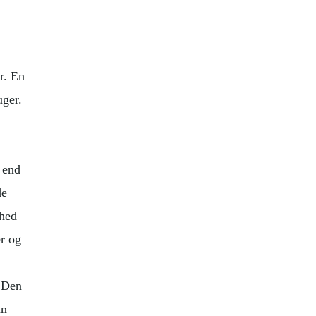
r. En
uger.
 end
de
thed
er og
. Den
an