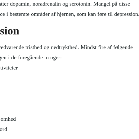
fatter dopamin, noradrenalin og serotonin. Mangel på disse
e i bestemte områder af hjernen, som kan føre til depression
sion
vedvarende tristhed og nedtrykthed. Mindst fire af følgende
gen i de foregående to uger:
tiviteter
ksomhed
ord