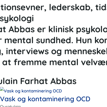
onsevner, lederskab, tid
psykologi
t Abbas er klinisk psykol
r mental sundhed. Hun kom
ing, interviews og mennes
 at fremme mental velvæ
ulain Farhat Abbas
Vask og kontaminering OCD
Quratulain