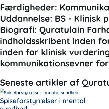
Færdigheder:
Kommunikati
Uddannelse:
BS - Klinisk 
Biografi:
Quratulain Farha
indholdsskribent inden fo
inden for klinisk vurder
kommunikationsevner for
Seneste artikler af Qurat
P
P
Spiseforstyrrelser i mental
a
a
sundhed
g
g