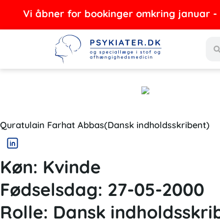
Gå
Vi åbner for bookinger omkring januar - feb
til
Sea
indholdet
Quratulain Farhat Abbas(Dansk indholdsskribent)
Køn:
Kvinde
Fødselsdag:
27-05-2000
Rolle:
Dansk indholdsskri