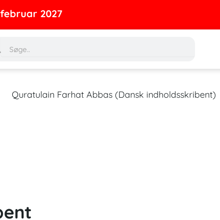
ruar 2027
rch
Search
bent