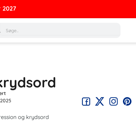
rch
Search
krydsord
ert
 2025