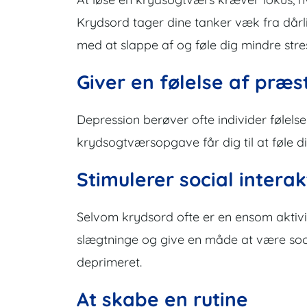
Krydsord tager dine tanker væk fra dårli
med at slappe af og føle dig mindre stres
Giver en følelse af præs
Depression berøver ofte individer følels
krydsogtværsopgave får dig til at føle dig
Stimulerer social interak
Selvom krydsord ofte er en ensom aktivit
slægtninge og give en måde at være socia
deprimeret.
At skabe en rutine