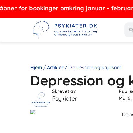
Gå
r bookinger omkring januar - februar 2027
til
Sea
indholdet
Hjem
/
Artikler
/
Depression og krydsord
Depression og 
Skrevet av
Publis
Psykiater
Maj 5,