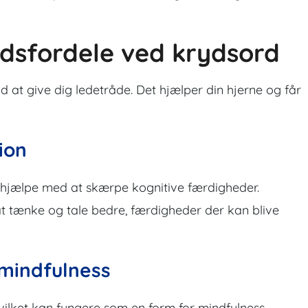
dsfordele ved krydsord
d at give dig ledetråde. Det hjælper din hjerne og får
ion
 hjælpe med at skærpe kognitive færdigheder.
t tænke og tale bedre, færdigheder der kan blive
mindfulness
vilket kan fungere som en form for mindfulness.