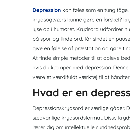
Depression
kan føles som en tung tåge.
krydsogtværs kunne gøre en forskel? kr
lyse op i humøret. Krydsord udfordrer h
på spor og finde ord, får sindet en paus
give en følelse af præstation og gøre ti
At finde simple metoder til at opleve be
hvis du kæmper med depression. Denne a
være et værdifuldt værktøj til at håndte
Hvad er en depress
Depressionskrydsord er særlige gåder. D
sædvanlige krydsordsformat. Disse krydso
lærer dig om intellektuelle sundhedsprob