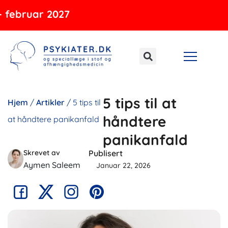
Gå
bruar 2027
til
indholdet
5 tips til at
Hjem
/
Artikler
/
5 tips til
håndtere
at håndtere panikanfald
panikanfald
Skrevet av
Publisert
Aymen Saleem
Januar 22, 2026