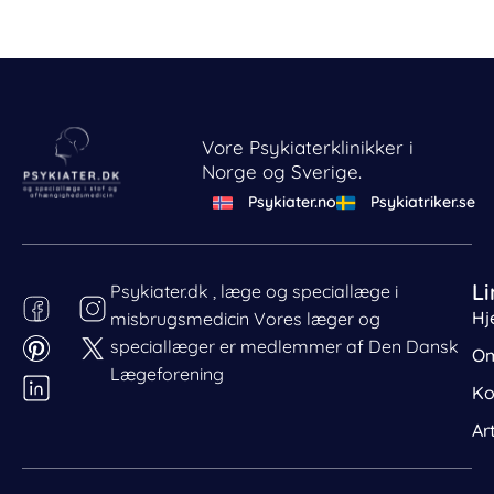
Vore Psykiaterklinikker i
Norge og Sverige.
Psykiater.no
Psykiatriker.se
Li
Psykiater.dk , læge og speciallæge i
Hj
misbrugsmedicin Vores læger og
Behandl dit samtykke
speciallæger er medlemmer af Den Dansk
For at give den bedst mulige oplevelse bruger vi cookies
Om
til at gemme eller tilgå enhedsdata. Nægtelse af
Lægeforening
Ko
samtykke kan begrænse visse funktioner.
Nødvendig
Ar
Præferencer
Statistik