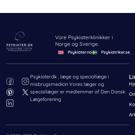
Vore Psykiaterklinikker i
Norge og Sverige.
Psykiater.no
Psykiatriker.se
Li
Psykiater.dk , læge og speciallæge i
Hj
misbrugsmedicin Vores læger og
Behandl dit samtykke
speciallæger er medlemmer af Den Dansk
For at give den bedst mulige oplevelse bruger vi cookies
Om
til at gemme eller tilgå enhedsdata. Nægtelse af
Lægeforening
Ko
samtykke kan begrænse visse funktioner.
Nødvendig
Ar
Præferencer
Statistik