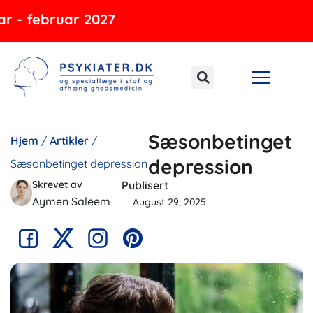
Gå
- februar 2027
til
indholdet
Sæsonbetinget
Hjem
/
Artikler
/
depression
Sæsonbetinget depression
Skrevet av
Publisert
Aymen Saleem
August 29, 2025