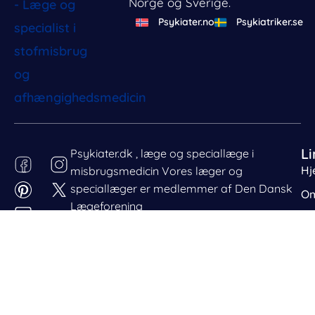
Norge og Sverige.
Behandl dit samtykke
For at give den bedst mulige oplevelse bruger vi cookies
Psykiater.no
Psykiatriker.se
til at gemme eller tilgå enhedsdata. Nægtelse af
samtykke kan begrænse visse funktioner.
Nødvendig
Præferencer
Statistik
Markedsføring
Li
Psykiater.dk , læge og speciallæge i
Hj
misbrugsmedicin Vores læger og
speciallæger er medlemmer af Den Dansk
Om
Lægeforening
Ko
Ar
© 2025 -2026
Psykiater.dk