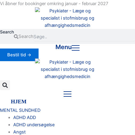
Gå
Vi åbner for bookinger omkring januar - februar 2027
til
indholdet
Search
Search
Menu
Bestil tid →
HJEM
MENTAL SUNDHED
ADHD ADD
ADHD undersøgelse
Angst