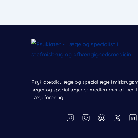
Psykiater.dk , læge og speciallæge i misbrugs
læger og speciallæger er medlemmer af Den 
Nødvendig
Lægeforening
Præferencer
Behandl dit samtykke
Statistik
For at give den bedst mulige oplevelse bruger vi cookies til at g
enhedsdata. Nægtelse af samtykke kan begrænse visse funkti
Markedsføring