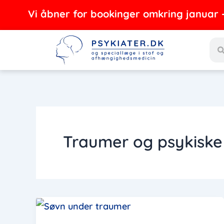
Gå
Vi åbner for bookinger omkring januar - f
til
Sea
indholdet
Traumer og psykiske 