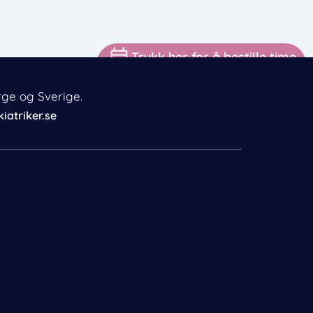
Trykk her for å bestille time
rge og Sverige.
iatriker.se