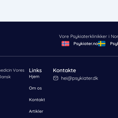
Vore Psykiaterklinikker i No
Psykiater.no
Psyk
Links
Kontakte
medicin Vores
Hjem
Dansk
hei@psykiater.dk
Om os
Kontakt
emme eller tilgå
oner.
Artikler