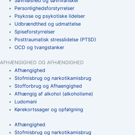
Søvnløshed og søvnvansker
Personlighedsforstyrrelser
Psykose og psykotiske lidelser
Udbrændthed og udmattelse
Spiseforstyrrelser
Posttraumatisk stresslidelse (PTSD)
OCD og tvangstanker
AFHÆNGIGHED OG AFHÆNGIGHED
Afhængighed
Stofmisbrug og narkotikamisbrug
Stofforbrug og Afhaengighed
Afhængig af alkohol (alkoholisme)
Ludomani
Kørekortssager og opfølgning
Afhængighed
Stofmisbrug og narkotikamisbrug