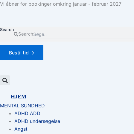
Gå
Vi åbner for bookinger omkring januar - februar 2027
til
indholdet
Search
Search
Bestil tid →
HJEM
MENTAL SUNDHED
ADHD ADD
ADHD undersøgelse
Angst