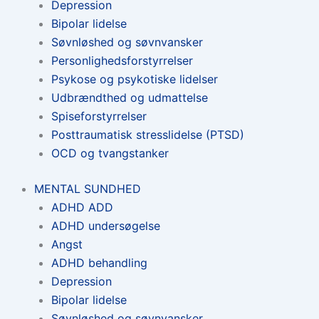
Depression
Bipolar lidelse
Søvnløshed og søvnvansker
Personlighedsforstyrrelser
Psykose og psykotiske lidelser
Udbrændthed og udmattelse
Spiseforstyrrelser
Posttraumatisk stresslidelse (PTSD)
OCD og tvangstanker
MENTAL SUNDHED
ADHD ADD
ADHD undersøgelse
Angst
ADHD behandling
Depression
Bipolar lidelse
Søvnløshed og søvnvansker