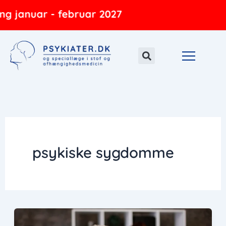
Gå
g januar - februar 2027
til
indholdet
psykiske sygdomme