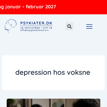
Gå
 januar - februar 2027
til
indholdet
depression hos voksne