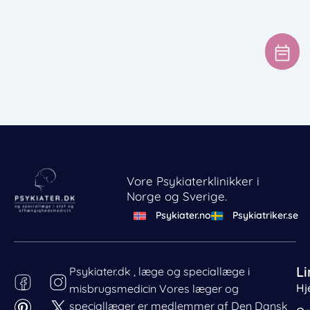
Vore Psykiaterklinikker i
Norge og Sverige.
Psykiater.no
Psykiatriker.se
Li
Psykiater.dk , læge og speciallæge i
Hj
misbrugsmedicin Vores læger og
Behandl dit samtykke
speciallæger er medlemmer af Den Dansk
For at give den bedst mulige oplevelse bruger vi cookies