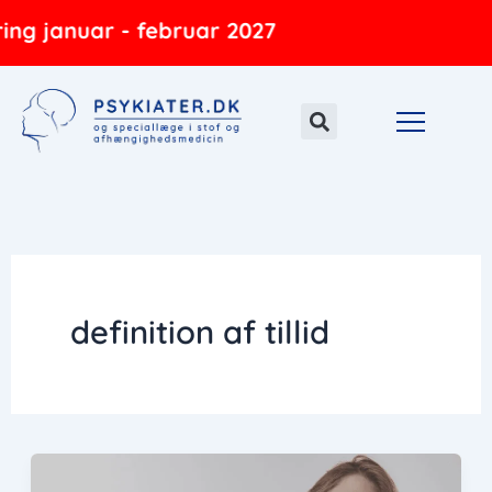
Gå
ing januar - februar 2027
til
indholdet
definition af tillid