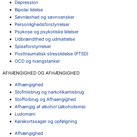
Depression
Bipolar lidelse
Søvnløshed og søvnvansker
Personlighedsforstyrrelser
Psykose og psykotiske lidelser
Udbrændthed og udmattelse
Spiseforstyrrelser
Posttraumatisk stresslidelse (PTSD)
OCD og tvangstanker
AFHÆNGIGHED OG AFHÆNGIGHED
Afhængighed
Stofmisbrug og narkotikamisbrug
Stofforbrug og Afhaengighed
Afhængig af alkohol (alkoholisme)
Ludomani
Kørekortssager og opfølgning
Afhængighed