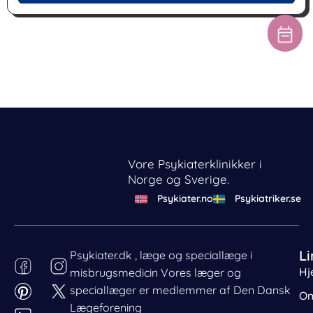
Vore Psykiaterklinikker i
Norge og Sverige.
Psykiater.no
Psykiatriker.se
Li
Psykiater.dk , læge og speciallæge i
Hj
misbrugsmedicin Vores læger og
Behandl dit samtykke
speciallæger er medlemmer af Den Dansk
For at give den bedst mulige oplevelse bruger vi cookies
Om
til at gemme eller tilgå enhedsdata. Nægtelse af
Lægeforening