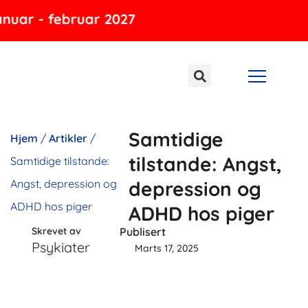
Gå
ar - februar 2027
til
indholdet
Samtidige
Hjem
/
Artikler
/
tilstande: Angst,
Samtidige tilstande:
Angst, depression og
depression og
ADHD hos piger
ADHD hos piger
Skrevet av
Publisert
Psykiater
Marts 17, 2025