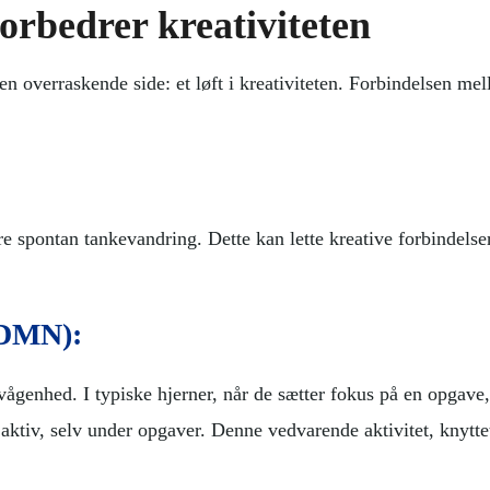
rbedrer kreativiteten
n overraskende side: et løft i kreativiteten. Forbindelsen me
 spontan tankevandring. Dette kan lette kreative forbindelser
(DMN):
vågenhed. I typiske hjerner, når de sætter fokus på en opgave
tiv, selv under opgaver. Denne vedvarende aktivitet, knyttet