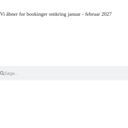
Gå
til
Vi åbner for bookinger omkring januar - februar 2027
indholdet
Search
Search