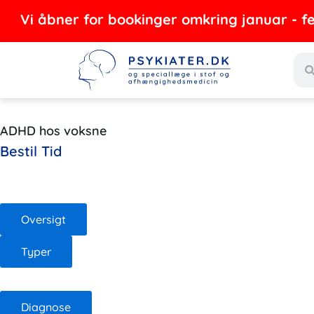
Gå
bner for bookinger omkring januar - februar 
til
Sea
indholdet
ADHD hos voksne
Bestil Tid
Oversigt
Typer
Diagnose