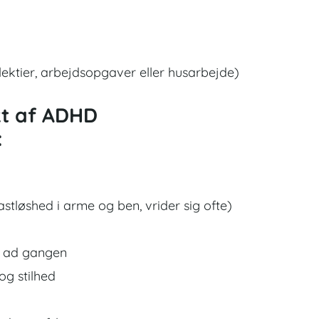
lektier, arbejdsopgaver eller husarbejde)
kt af ADHD
:
rastløshed i arme og ben, vrider sig ofte)
id ad gangen
og stilhed