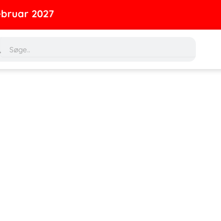
2027
rch
Search