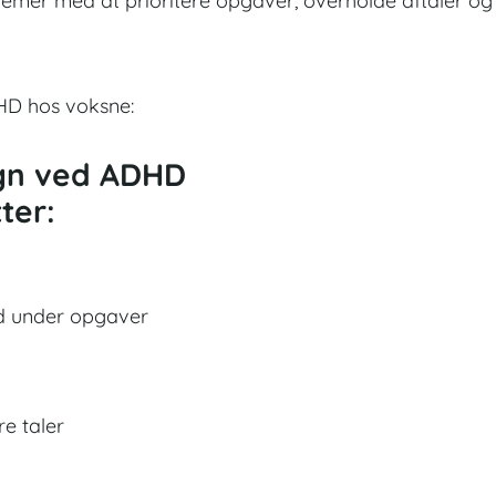
lemer med at prioritere opgaver, overholde aftaler og
HD hos voksne:
gn ved ADHD
ter:
d under opgaver
e taler