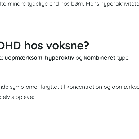
te mindre tydelige end hos børn. Mens hyperaktivitete
 ADHD hos voksne?
e:
uopmærksom
,
hyperaktiv
og
kombineret
type.
 symptomer knyttet til koncentration og opmærksom
elvis opleve: