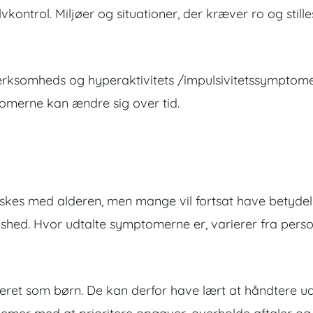
ntrol. Miljøer og situationer, der kræver ro og still
omheds og hyperaktivitets /impulsivitetssymptomer
omerne kan ændre sig over tid.
s med alderen, men mange vil fortsat have betydelig
shed. Hvor udtalte symptomerne er, varierer fra person
eret som børn. De kan derfor have lært at håndtere u