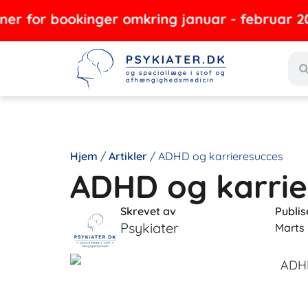
Gå
bookinger omkring januar - februar 2027
til
Sea
indholdet
Hjem
/
Artikler
/
ADHD og karrieresucces
ADHD og karrie
Skrevet av
Publis
Psykiater
Marts 