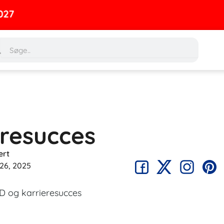
rch
Search
resucces
ert
26, 2025