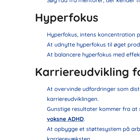
Søg råd fra mentorer, der kender t
Hyperfokus
Hyperfokus, intens koncentration 
At udnytte hyperfokus til øget prod
At balancere hyperfokus med effekt
Karriereudvikling
At overvinde udfordringer som dist
karriereudviklingen.
Gunstige resultater kommer fra at s
voksne ADHD
.
At opbygge et støttesystem på ar
karrierevæksten.