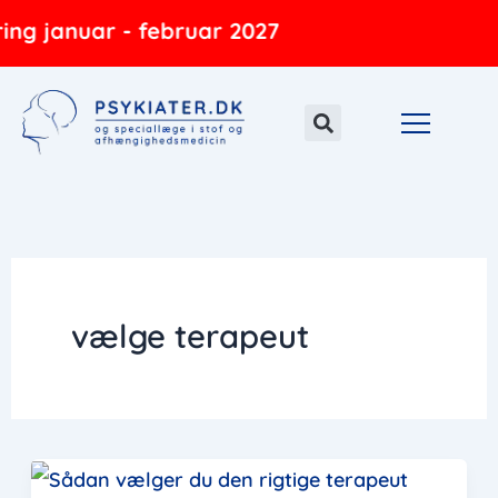
Gå
ing januar - februar 2027
til
indholdet
vælge terapeut