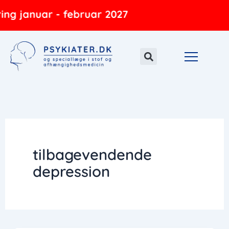
Gå
ing januar - februar 2027
til
indholdet
tilbagevendende
depression