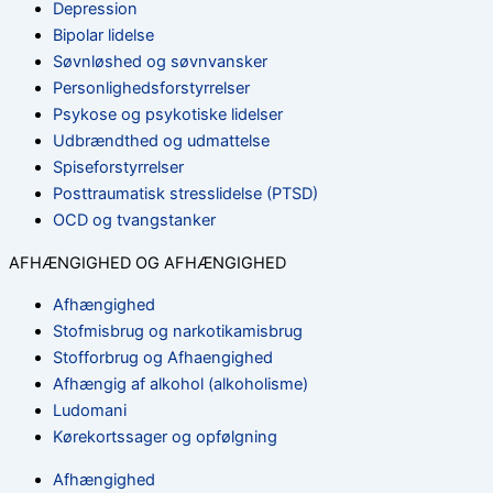
Depression
Bipolar lidelse
Søvnløshed og søvnvansker
Personlighedsforstyrrelser
Psykose og psykotiske lidelser
Udbrændthed og udmattelse
Spiseforstyrrelser
Posttraumatisk stresslidelse (PTSD)
OCD og tvangstanker
AFHÆNGIGHED OG AFHÆNGIGHED
Afhængighed
Stofmisbrug og narkotikamisbrug
Stofforbrug og Afhaengighed
Afhængig af alkohol (alkoholisme)
Ludomani
Kørekortssager og opfølgning
Afhængighed