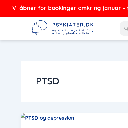
Gå
Vi åbner for bookinger omkring januar - feb
til
Sea
indholdet
PTSD