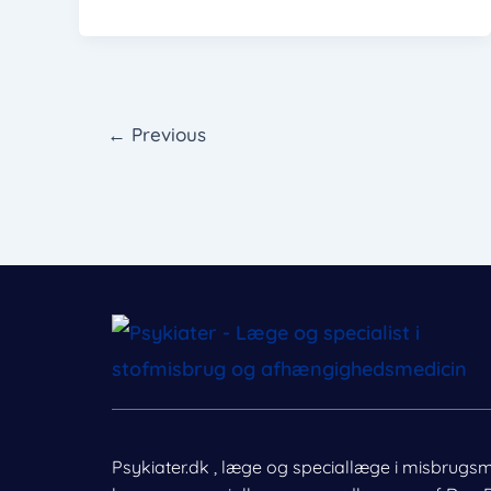
←
Previous
Psykiater.dk , læge og speciallæge i misbrugs