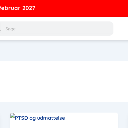
ruar 2027
rch
Search