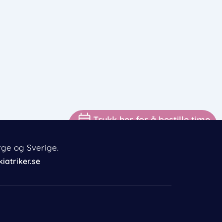
Trykk her for å bestille time
rge og Sverige.
iatriker.se