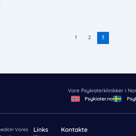
1
2
3
Vore Psykiaterklinikker i No
Psykiater.no
Psyk
Links
Kontakte
medicin Vores