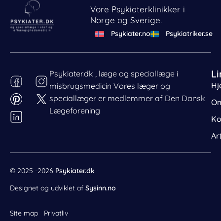
Vore Psykiaterklinikker i
Norge og Sverige.
Psykiater.no
Psykiatriker.se
Li
Psykiater.dk , læge og speciallæge i
Hj
misbrugsmedicin Vores læger og
Behandl dit samtykke
speciallæger er medlemmer af Den Dansk
For at give den bedst mulige oplevelse bruger vi cookies
Om
til at gemme eller tilgå enhedsdata. Nægtelse af
Lægeforening
Ko
samtykke kan begrænse visse funktioner.
Nødvendig
Ar
Præferencer
Statistik
© 2025 -2026
Psykiater.dk
Markedsføring
Designet og udviklet af
Sysinn.no
Site map
Privatliv