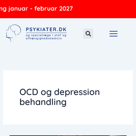
Gå
g januar - februar 2027
til
indholdet
OCD og depression
behandling