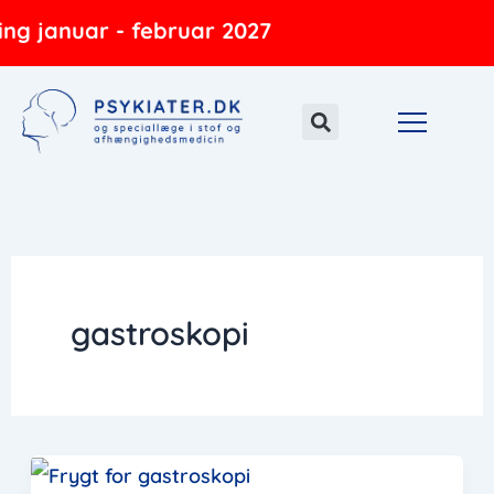
Gå
ng januar - februar 2027
til
indholdet
gastroskopi