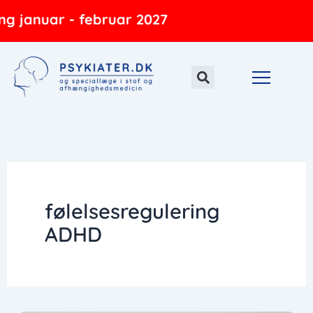
Gå
g januar - februar 2027
til
indholdet
følelsesregulering
ADHD