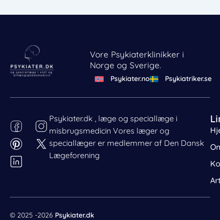
Vore Psykiaterklinikker i
Norge og Sverige.
Psykiater.no
Psykiatriker.se
Li
Psykiater.dk , læge og speciallæge i
Hj
misbrugsmedicin Vores læger og
Behandl dit samtykke
speciallæger er medlemmer af Den Dansk
For at give den bedst mulige oplevelse bruger vi cookies
Om
til at gemme eller tilgå enhedsdata. Nægtelse af
Lægeforening
Ko
samtykke kan begrænse visse funktioner.
Nødvendig
Ar
Præferencer
Statistik
© 2025 -2026
Psykiater.dk
Markedsføring