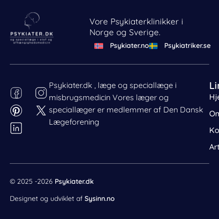
Vore Psykiaterklinikker i
Norge og Sverige.
Psykiater.no
Psykiatriker.se
Li
Psykiater.dk , læge og speciallæge i
Hj
misbrugsmedicin Vores læger og
Behandl dit samtykke
speciallæger er medlemmer af Den Dansk
For at give den bedst mulige oplevelse bruger vi cookies
Om
til at gemme eller tilgå enhedsdata. Nægtelse af
Lægeforening
Ko
samtykke kan begrænse visse funktioner.
Nødvendig
Ar
Præferencer
Statistik
© 2025 -2026
Psykiater.dk
Markedsføring
Designet og udviklet af
Sysinn.no