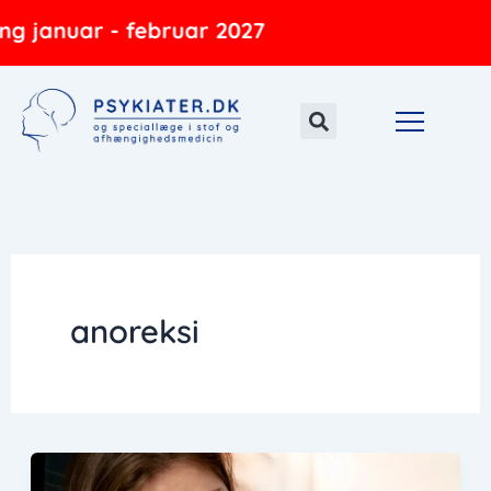
Gå
g januar - februar 2027
til
indholdet
anoreksi