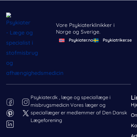
Vore Psykiaterklinikker i
Norge og Sverige.
Psykiater.no
Psykiatriker.se
Li
Psykiater.dk , læge og speciallæge i
Hj
misbrugsmedicin Vores læger og
Behandl dit samtykke
speciallæger er medlemmer af Den Dansk
For at give den bedst mulige oplevelse bruger vi cookies
Om
til at gemme eller tilgå enhedsdata. Nægtelse af
Lægeforening
Ko
samtykke kan begrænse visse funktioner.
Nødvendig
Ar