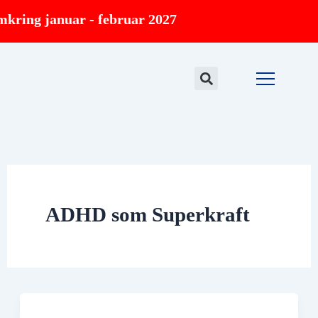
Gå
mkring januar - februar 2027
til
indholdet
ADHD som Superkraft