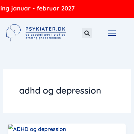
Gå
ng januar - februar 2027
til
indholdet
adhd og depression