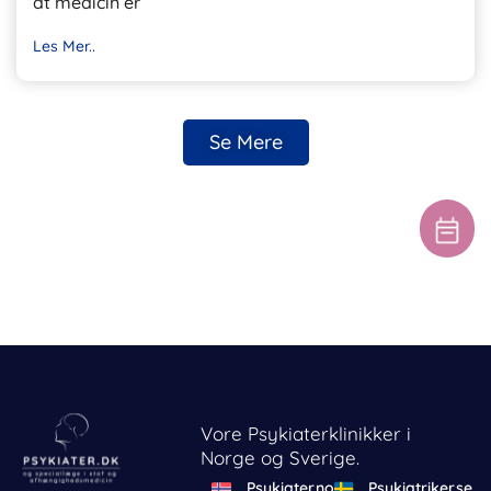
at medicin er
Les Mer..
Se Mere
Vore Psykiaterklinikker i
Norge og Sverige.
Psykiater.no
Psykiatriker.se