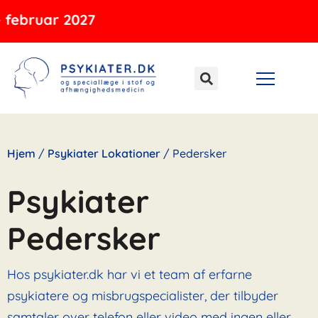
Gå
ar 2027
til
indholdet
Hjem
/
Psykiater Lokationer
/
Pedersker
Psykiater
Pedersker
Hos psykiater.dk har vi et team af erfarne
psykiatere og misbrugspecialister, der tilbyder
samtaler over telefon eller video med ingen eller