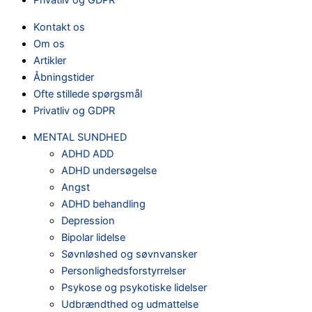
Privatliv og GDPR
Kontakt os
Om os
Artikler
Åbningstider
Ofte stillede spørgsmål
Privatliv og GDPR
MENTAL SUNDHED
ADHD ADD
ADHD undersøgelse
Angst
ADHD behandling
Depression
Bipolar lidelse
Søvnløshed og søvnvansker
Personlighedsforstyrrelser
Psykose og psykotiske lidelser
Udbrændthed og udmattelse