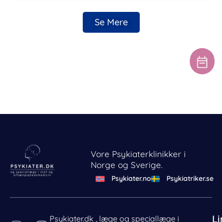
Se Mere
Vore Psykiaterklinikker i
Norge og Sverige.
Psykiater.no
Psykiatriker.se
Li
Psykiater.dk , læge og speciallæge i