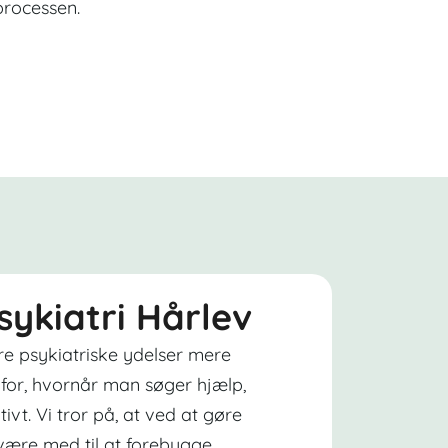
processen.
sykiatri Hårlev
re psykiatriske ydelser mere
for, hvornår man søger hjælp,
ktivt. Vi tror på, at ved at gøre
 være med til at forebygge