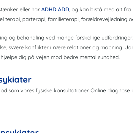
istænker eller har
ADHD ADD
, og kan bistå med alt fra
l terapi, parterapi, familieterapi, forældrevejledning o
ning og behandling ved mange forskellige udfordringer,
e, svære konflikter i nære relationer og mobning. Ua
l at hjælpe dig på vejen mod bedre mental sundhed.
sykiater
å god som vores fysiske konsultationer. Online diagno
 psykiater