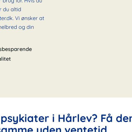
 brug for. Hvis du
r du altid
er.dk. Vi ønsker at
helbred og din
sbesparende
litet
psykiater i Hårlev? Få de
samme uden ventetid.