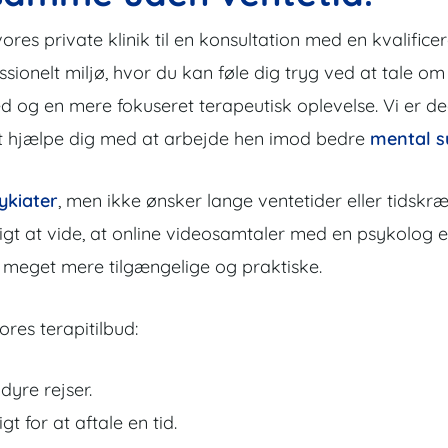
ores private klinik til en konsultation med en kvalificer
ofessionelt miljø, hvor du kan føle dig tryg ved at tale 
g en mere fokuseret terapeutisk oplevelse. Vi er dedi
il at hjælpe dig med at arbejde hen imod bedre
mental 
ykiater
, men ikke ønsker lange ventetider eller tidskr
tigt at vide, at online videosamtaler med en psykolog el
en meget mere tilgængelige og praktiske.
res terapitilbud:
dyre rejser.
t for at aftale en tid.