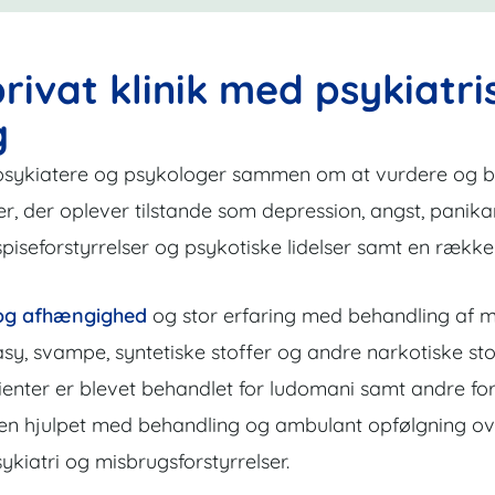
privat klinik med psykiatr
g
psykiatere og psykologer sammen om at vurdere og beha
ker, der oplever tilstande som depression, angst, panik
, spiseforstyrrelser og psykotiske lidelser samt en ræ
og afhængighed
og stor erfaring med behandling af mi
y, svampe, syntetiske stoffer og andre narkotiske sto
tienter er blevet behandlet for ludomani samt andre f
en hjulpet med behandling og ambulant opfølgning over
kiatri og misbrugsforstyrrelser.