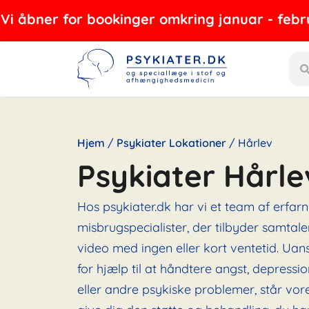
Gå
for bookinger omkring januar - februar 2027
til
Sea
indholdet
Hjem
/
Psykiater Lokationer
/
Hårlev
Psykiater Hårle
Hos psykiater.dk har vi et team af erfar
misbrugspecialister, der tilbyder samtaler
video med ingen eller kort ventetid. Ua
for hjælp til at håndtere angst, depress
eller andre psykiske problemer, står vore