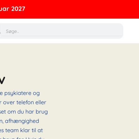
rch
Search
v
ne psykiatere og
 over telefon eller
nset om du har brug
ion, afhængighed
s team klar til at