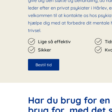
give dig den støtte og behandling, du har
leder efter en privat psykiater i Hårlev, e
velkommen til at kontakte os hos psykiat
hjælpe dig med at forbedre dit mentale 
trivsel.
Lige så effektiv
Tid
Sikker
Kva
Bestil tid
Har du brug for en 
brug for, med det 