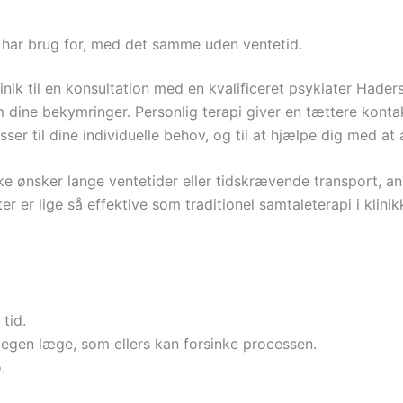
u har brug for, med det samme uden ventetid.
nik til en konsultation med en kvalificeret psykiater Hadersle
e om dine bekymringer. Personlig terapi giver en tættere k
asser til dine individuelle behov, og til at hjælpe dig med 
ke ønsker lange ventetider eller tidskrævende transport, anbe
er er lige så effektive som traditionel samtaleterapi i kli
 tid.
n egen læge, som ellers kan forsinke processen.
.