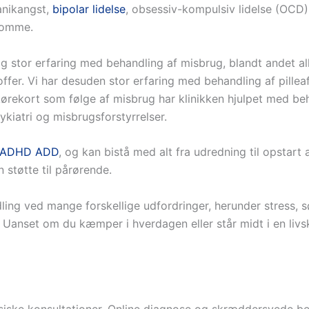
anikangst,
bipolar lidelse
, obsessiv-kompulsiv lidelse (OCD),
domme.
g stor erfaring med behandling af misbrug, blandt andet al
ffer. Vi har desuden stor erfaring med behandling af pillea
rekort som følge af misbrug har klinikken hjulpet med beh
kiatri og misbrugsforstyrrelser.
ADHD ADD
, og kan bistå med alt fra udredning til opstart
n støtte til pårørende.
dling ved mange forskellige udfordringer, herunder stress,
 Uanset om du kæmper i hverdagen eller står midt i en livsk
siske konsultationer. Online diagnose og skræddersyede beh