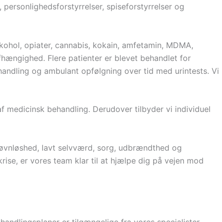
 personlighedsforstyrrelser, spiseforstyrrelser og
kohol, opiater, cannabis, kokain, amfetamin, MDMA,
fhængighed. Flere patienter er blevet behandlet for
andling og ambulant opfølgning over tid med urintests. Vi
 af medicinsk behandling. Derudover tilbyder vi individuel
 søvnløshed, lavt selvværd, sorg, udbrændthed og
rise, er vores team klar til at hjælpe dig på vejen mod
andlingsplaner er tilgængelige fra vores specialister.