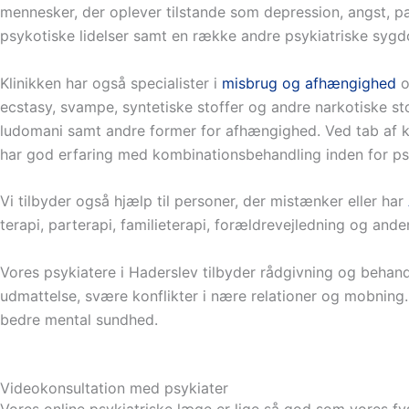
mennesker, der oplever tilstande som depression, angst, p
psykotiske lidelser samt en række andre psykiatriske syg
Klinikken har også specialister i
misbrug og afhængighed
o
ecstasy, svampe, syntetiske stoffer og andre narkotiske sto
ludomani samt andre former for afhængighed. Ved tab af kø
har god erfaring med kombinationsbehandling inden for psy
Vi tilbyder også hjælp til personer, der mistænker eller har
terapi, parterapi, familieterapi, forældrevejledning og ande
Vores psykiatere i Haderslev tilbyder rådgivning og behan
udmattelse, svære konflikter i nære relationer og mobning.
bedre mental sundhed.
Videokonsultation med psykiater
Vores online psykiatriske læge er lige så god som vores fy