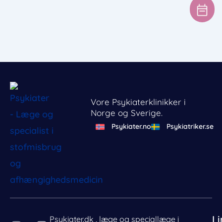
Vore Psykiaterklinikker i
Norge og Sverige.
Psykiater.no
Psykiatriker.se
Li
Psykiater.dk , læge og speciallæge i