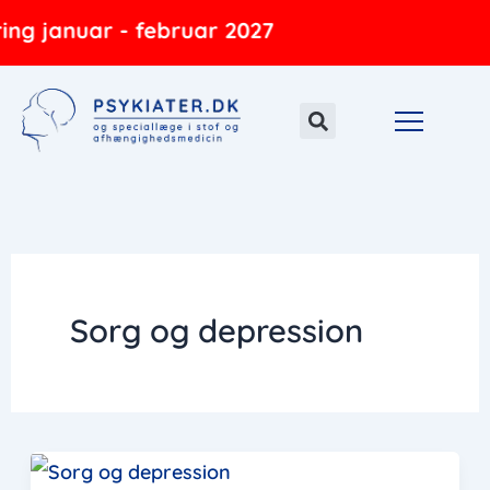
Gå
ing januar - februar 2027
til
indholdet
Sorg og depression