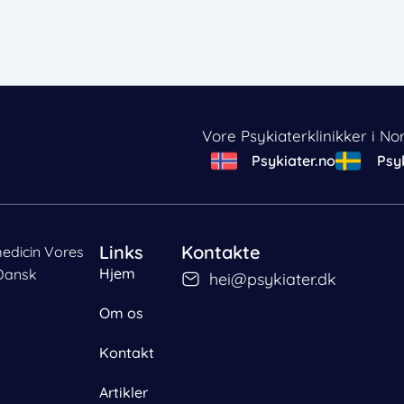
Vore Psykiaterklinikker i No
Psykiater.no
Psyk
Links
Kontakte
medicin Vores
Hjem
Dansk
hei@psykiater.dk
Om os
Kontakt
emme eller tilgå
oner.
Artikler