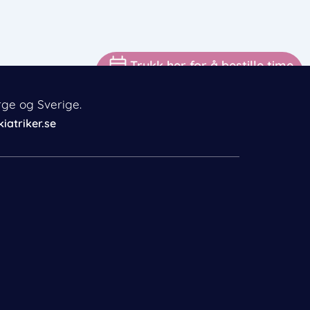
Trykk her for å bestille time
rge og Sverige.
iatriker.se