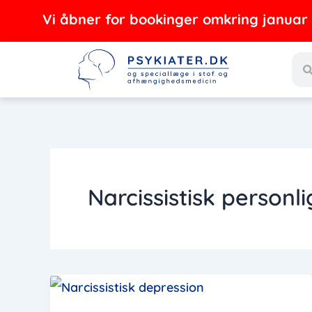
Gå
Vi åbner for bookinger omkring januar - f
til
Sea
indholdet
Narcissistisk personl