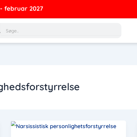
ebruar 2027
rch
Search
ighedsforstyrrelse