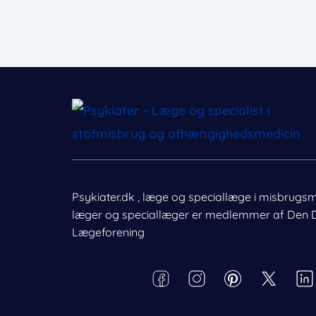
Psykiater.dk , læge og speciallæge i misbrugs
læger og speciallæger er medlemmer af Den 
Nødvendig
Lægeforening
Præferencer
Behandl dit samtykke
Statistik
For at give den bedst mulige oplevelse bruger vi cookies til at g
enhedsdata. Nægtelse af samtykke kan begrænse visse funkti
Markedsføring