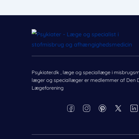
Psykiater.dk , læge og speciallæge i misbrugs
læger og speciallæger er medlemmer af Den 
Nødvendig
Lægeforening
Præferencer
Behandl dit samtykke
Statistik
For at give den bedst mulige oplevelse bruger vi cookies til at g
enhedsdata. Nægtelse af samtykke kan begrænse visse funkti
Markedsføring