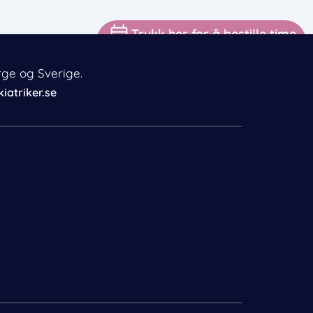
Trykk her for å bestille time
rge og Sverige.
iatriker.se