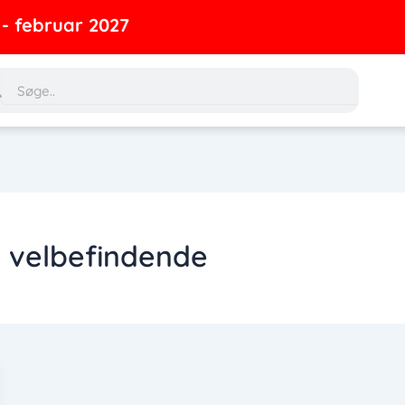
februar 2027
rch
Search
it velbefindende