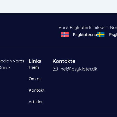
Vore Psykiaterklinikker i No
Psykiater.no
Psyk
Links
Kontakte
medicin Vores
Hjem
Dansk
hei@psykiater.dk
Om os
Kontakt
emme eller tilgå
oner.
Artikler