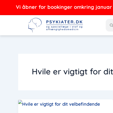
Gå
Vi åbner for bookinger omkring januar - 
til
Sea
indholdet
Hvile er vigtigt for d