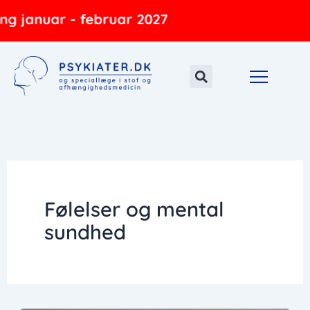
Gå
ng januar - februar 2027
til
indholdet
Følelser og mental
sundhed