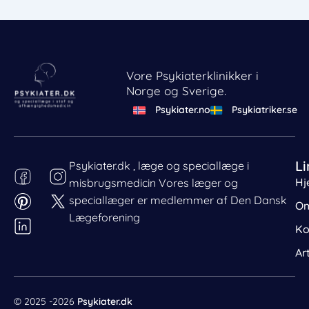
Vore Psykiaterklinikker i
Norge og Sverige.
Psykiater.no
Psykiatriker.se
Li
Psykiater.dk , læge og speciallæge i
Hj
misbrugsmedicin Vores læger og
Behandl dit samtykke
speciallæger er medlemmer af Den Dansk
For at give den bedst mulige oplevelse bruger vi cookies
Om
til at gemme eller tilgå enhedsdata. Nægtelse af
Lægeforening
Ko
samtykke kan begrænse visse funktioner.
Nødvendig
Ar
Præferencer
Statistik
© 2025 -2026
Psykiater.dk
Markedsføring