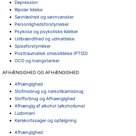
Depression
Bipolar lidelse
Søvnløshed og søvnvansker
Personlighedsforstyrrelser
Psykose og psykotiske lidelser
Udbrændthed og udmattelse
Spiseforstyrrelser
Posttraumatisk stresslidelse (PTSD)
OCD og tvangstanker
AFHÆNGIGHED OG AFHÆNGIGHED
Afhængighed
Stofmisbrug og narkotikamisbrug
Stofforbrug og Afhaengighed
Afhængig af alkohol (alkoholisme)
Ludomani
Kørekortssager og opfølgning
Afhængighed