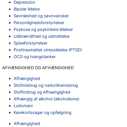
Depression
Bipolar lidelse
Søvnløshed og søvnvansker
Personlighedsforstyrrelser
Psykose og psykotiske lidelser
Udbrændthed og udmattelse
Spiseforstyrrelser
Posttraumatisk stresslidelse (PTSD)
OCD og tvangstanker
AFHÆNGIGHED OG AFHÆNGIGHED
Afhængighed
Stofmisbrug og narkotikamisbrug
Stofforbrug og Afhaengighed
Afhængig af alkohol (alkoholisme)
Ludomani
Kørekortssager og opfølgning
Afhængighed