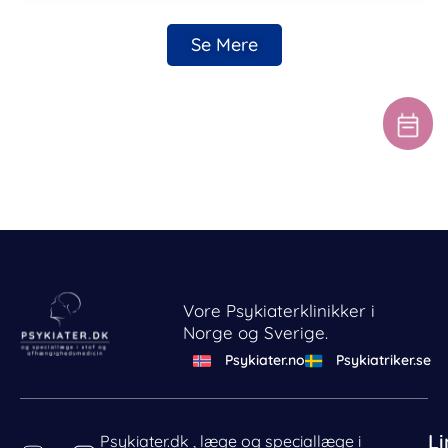
Se Mere
Vore Psykiaterklinikker i
Norge og Sverige.
Psykiater.no
Psykiatriker.se
Li
Psykiater.dk , læge og speciallæge i